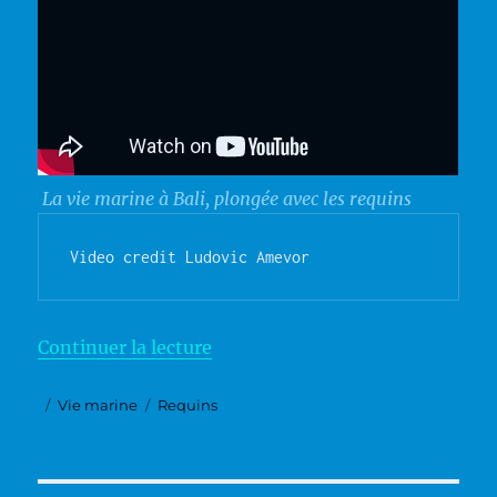
La vie marine à Bali, plongée avec les requins
Video credit Ludovic Amevor
de « Requins »
Continuer la lecture
Publié
Catégories
Étiquettes
Vie marine
Requins
le