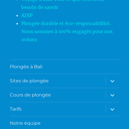
besoin de savoir
ADIP
Plongée durable et éco-responsablilité.
Nous sommes à 100% engagés pour nos
océans
Plongée à Bali
ouvrir
Sites de plongée
le
sous-
menu
ouvrir
Cours de plongée
le
sous-
menu
ouvrir
Tarifs
le
sous-
menu
Notre équipe