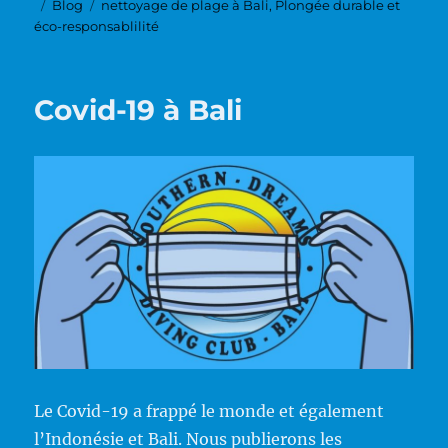
Publié
Catégories
Étiquettes
Blog
nettoyage de plage à Bali
,
Plongée durable et
le
éco-responsablilité
Covid-19 à Bali
Le Covid-19 a frappé le monde et également
l’Indonésie et Bali. Nous publierons les