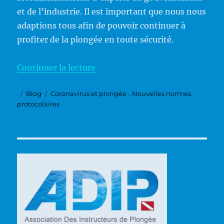
et de l’industrie. Il est important que nous nous
adaptions tous afin de pouvoir continuer à
profiter de la plongée en toute sécurité.
de « Coronavirus et plongée – N
Continuer la lecture
Publié
Catégories
Étiquettes
Blog
Coronavirus et plongée - Nouvelles normes
le
protocolaires