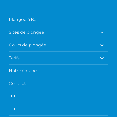
Plongée à Bali
ouvrir
Sites de plongée
le
sous-
menu
ouvrir
Cours de plongée
le
sous-
menu
ouvrir
Tarifs
le
sous-
menu
Notre équipe
Contact
🇬🇧
🇪🇸