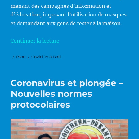
menant des campagnes d’information et
d’éducation, imposant l’utilisation de masques
et demandant aux gens de rester à la maison.
de « Covid-19 à Bali »
Continuer la lecture
Publié
Catégories
Étiquettes
Blog
Covid-19 à Bali
le
Coronavirus et plongée –
Nouvelles normes
protocolaires