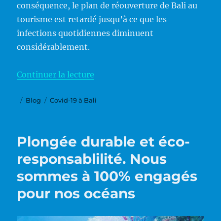
conséquence, le plan de réouverture de Bali au
tourisme est retardé jusqu’à ce que les
infections quotidiennes diminuent
considérablement.
de « Quand Bali s’ouvrira-t-elle
Continuer la lecture
Publié
Catégories
Étiquettes
Blog
Covid-19 à Bali
le
Plongée durable et éco-
responsablilité. Nous
sommes à 100% engagés
pour nos océans