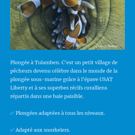
Plongée à Tulamben. C’est un petit village de
pêcheurs devenu célèbre dans le monde de la
plongée sous-marine grâce à l’épave USAT
Liberty et à ses superbes récifs coralliens
répartis dans une baie paisible.
✅ Plongées adaptées à tous les niveaux.
✅ Adapté aux snorkelers.