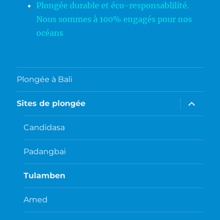
Plongée durable et éco-responsablilité.
Nous sommes à 100% engagés pour nos
océans
Plongée à Bali
ouvrir
Sites de plongée
le
sous-
menu
Candidasa
Padangbai
Tulamben
Amed