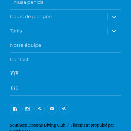
Nusa penida
ouvrir
Cours de plongée
le
sous-
menu
ouvrir
Tarifs
le
sous-
menu
Notre équipe
Contact
🇬🇧
🇪🇸
Facebook
Instagram
Google
Youtube
TripAdvisor
Southern Dreams Diving Club
Fièrement propulsé par