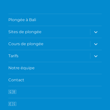
Plongée à Bali
ouvrir
Sites de plongée
le
sous-
menu
ouvrir
Cours de plongée
le
sous-
menu
ouvrir
Tarifs
le
sous-
menu
Notre équipe
Contact
🇬🇧
🇪🇸