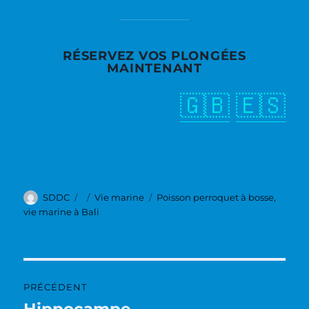
RÉSERVEZ VOS PLONGÉES
MAINTENANT
🇬🇧
🇪🇸
Auteur
Publié
Catégories
Étiquettes
SDDC
Vie marine
Poisson perroquet à bosse
,
le
vie marine à Bali
Navigation
PRÉCÉDENT
de
Hippocampe
Publication