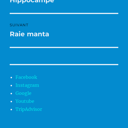
précédente :
l’article
SUIVANT
Raie manta
Publication
suivante :
Facebook
Instagram
Google
Youtube
TripAdvisor