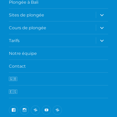
Plongée à Bali
ouvrir
Sites de plongée
le
sous-
menu
ouvrir
Cours de plongée
le
sous-
menu
ouvrir
Tarifs
le
sous-
menu
Notre équipe
Contact
🇬🇧
🇪🇸
Facebook
Instagram
Google
Youtube
TripAdvisor